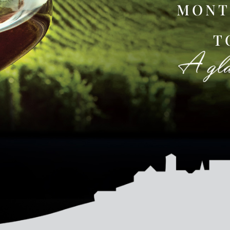
MONT
T