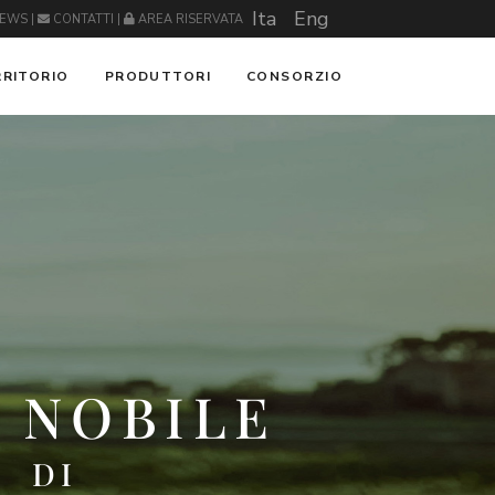
Ita
Eng
EWS
|
CONTATTI
|
AREA RISERVATA
RRITORIO
PRODUTTORI
CONSORZIO
 NOBILE
DI