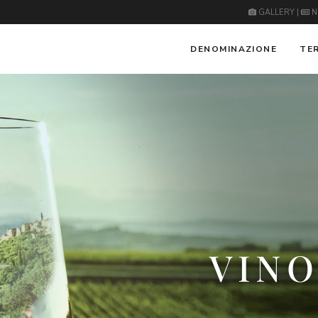
GALLERY
|
N
DENOMINAZIONE
TE
VINO