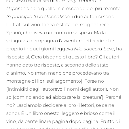
successo editoriale di
V.I.P. Very Important
Peperoncino
, e quello in crescendo del più recente
In principio fu lo stoccafisso
, i due autori si sono
buttati sul vino. L’idea è stata del magnogreco
Spanò, che aveva un conto in sospeso. Ma la
sciagurata compagna d’avventure letterarie, che
proprio in quei giorni leggeva
Mia suocera beve
, ha
risposto sì. C’era bisogno di questo libro? Gli autori
hanno dato tre risposte, a seconda dello stato
d’animo. No (man mano che procedevano tra
montagne di libri sull’argomento). Forse no
(intimiditi dagli ‘autorevoli’ nomi degli autori). Non
so (cominciando ad abbozzare la ‘creatura’). Perché
no? Lasciamolo decidere a loro (i lettori, se ce ne
sono). È un libro onesto, leggero e brioso come il
vino, da centellinare pagina dopo pagina. Frutto di