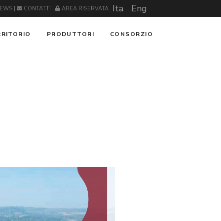
Ita
Eng
EWS
|
CONTATTI
|
AREA RISERVATA
RRITORIO
PRODUTTORI
CONSORZIO