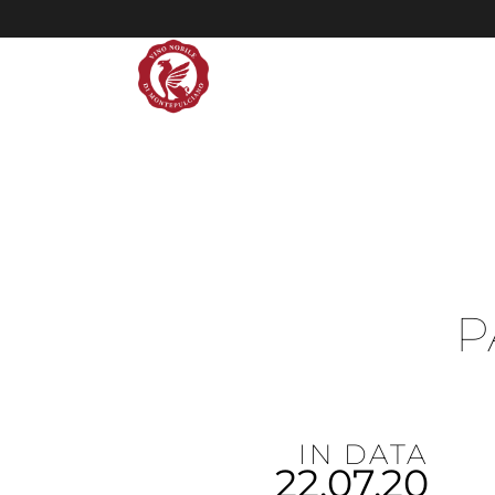
P
IN DATA
22.07.20