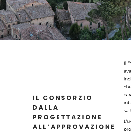
Il 
ava
ind
che
car
IL CONSORZIO
int
DALLA
sot
PROGETTAZIONE
L’u
ALL’APPROVAZIONE
pro