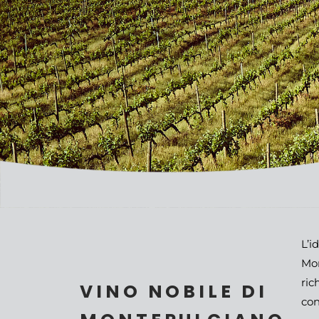
L’i
Mon
ric
VINO NOBILE DI
con