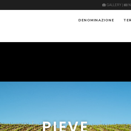
GALLERY
|
N
DENOMINAZIONE
TE
PIEVE