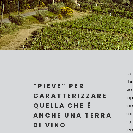
La 
che
“PIEVE” PER
sim
CARATTERIZZARE
top
QUELLA CHE È
rom
pae
ANCHE UNA TERRA
ria
DI VINO
ter