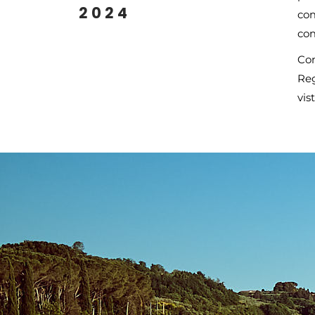
2024
com
com
Con
Reg
vis