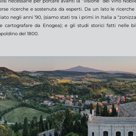
lisi necessarie per portare avanti la “visione” del Vino Nob
erse ricerche e sostenuta da esperti. Da un lato le ricerch
ziato negli anni ’90, (siamo stati tra i primi in Italia a “zon
le cartografare da Enogea); e gli studi storici fatti nelle b
poldino del 1800.