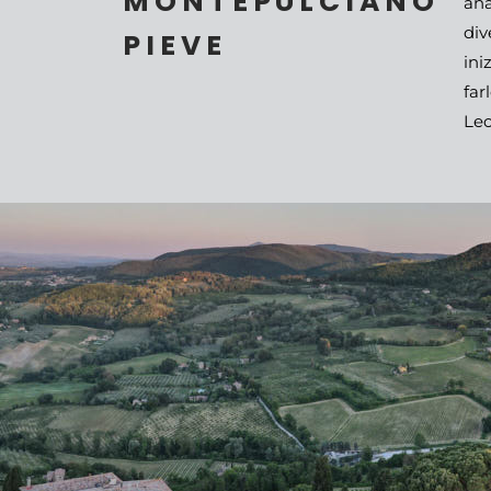
MONTEPULCIANO
ana
div
PIEVE
ini
far
Leo