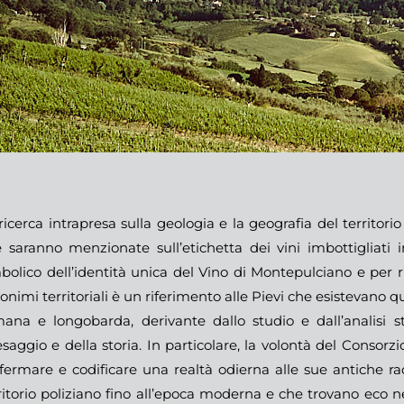
ricerca intrapresa sulla geologia e la geografia del territor
 saranno menzionate sull’etichetta dei vini imbottigliati 
bolico dell’identità unica del Vino di Montepulciano e per rif
onimi territoriali è un riferimento alle Pievi che esistevano q
ana e longobarda, derivante dallo studio e dall’analisi s
saggio e della storia. In particolare, la volontà del Consorz
ffermare e codificare una realtà odierna alle sue antiche rad
ritorio poliziano fino all’epoca moderna e che trovano eco 